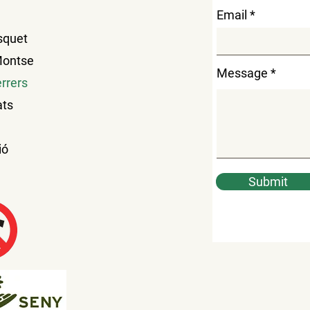
Email
squet
Montse
Message
rrers
ats
ió
Submit