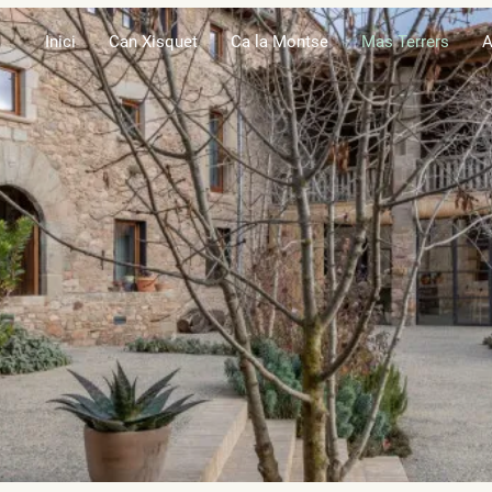
Inici
Can Xisquet
Ca la Montse
Mas Terrers
A
Mas Terrer
Turisme rural
Habitacions