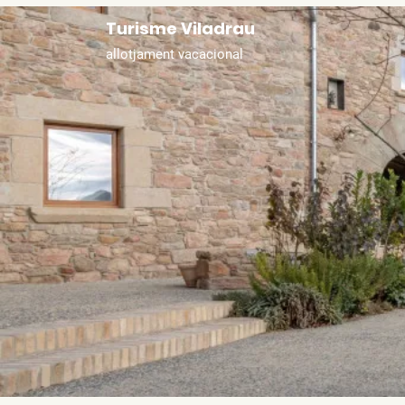
Turisme Viladrau
allotjament vacacional