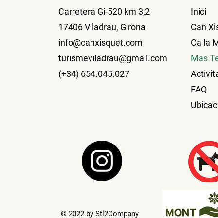
Carretera Gi-520 km 3,2
Inici
17406 Viladrau, Girona
Can Xi
info@canxisquet.com
Ca la 
turismeviladrau@gmail.com
Mas Te
(+34) 654.045.027
Activit
FAQ
Ubicac
© 2022 by Stl2Company