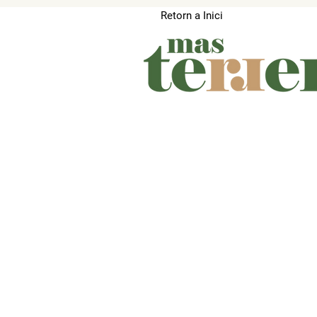
Retorn a Inici
Deixa't consenti en un espai de lu
Viu la
gastronomia de la mà d'una
restaurants amb estrella Michelin
Ideal per gaudir de natura, tranquil·
espectaculars
Una casa amb molta història i am
Only adults