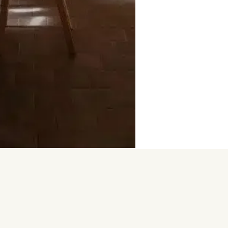
Llicència PG-001577