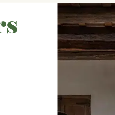
xe
 cuinera de
litat i vistes
b totes les comoditats