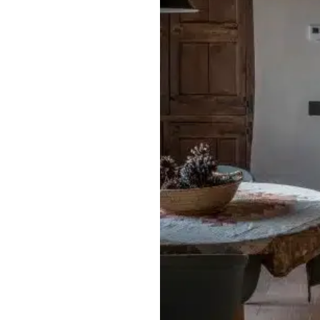
s
productes locals
sel·leccionats