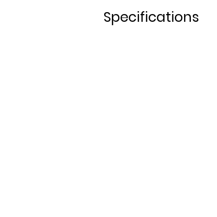
Specifications
productes locals
productes local
sel·leccionats
sel·leccionats