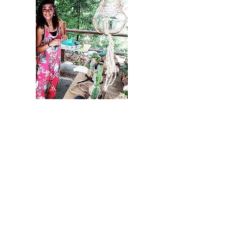
Cristina
​​
"El taller de kokedamas és una
experiència de contacte amb un mateix
a través dels sentits, les mans, la terra i
les plantes. ​
En aquest taller aprendrem la tècnica i
la filosofia japonesa d'aquest art tant
antic i podrem crear la nostra pròpia