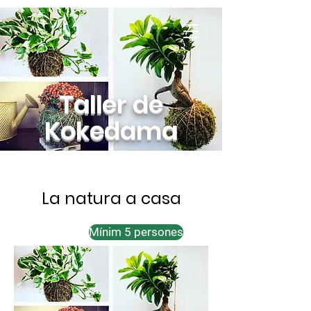
Turisme Viladrau
allotjament vacacional
Taller de
Kokedama
La natura a casa
Mínim 5 persones