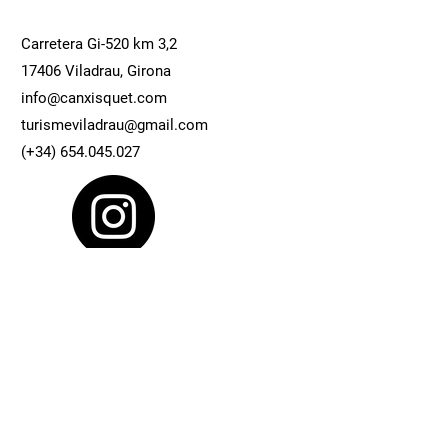
Carretera Gi-520 km 3,2
17406 Viladrau, Girona
info@canxisquet.com
turismeviladrau@gmail.com
(+34)
654.045.027
Contacta
Contact Us
First Name