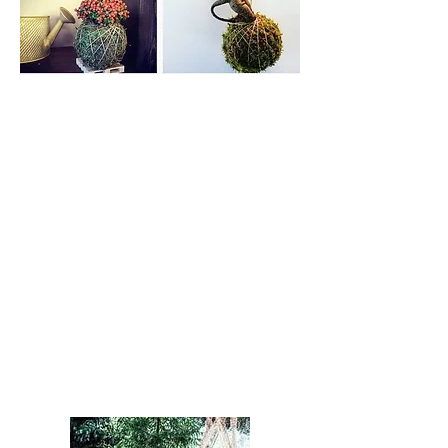
Coneixeu el kokedama?
És una tècnica japonesa de cultiu
que busca la convivència entre
estètica i ecologia. Kokedama (苔
玉（こけだま), significa
literalment "bola de molsa" i és
una tècnica de cultiu en la qual no
s'usa cap artifici. La kokedama
molt habitualment es penja